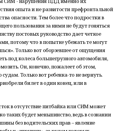
ем СИМ - нарушения ПДД именно их
утствия опыта и не развитости префронтальной
ства опасности. Тем более что подростки в
бщего пользования за ними не будут гоняться
нству постовых руководство дает четкое
ами, потому что в попытке убежать те могут
шься». Только вот оборзевшее от ощущения
еть под колеса большегрузного автомобиля,
мозить. Он, конечно, пожалеет об этом,
судам. Только вот ребенка-то не вернуть.
риобрели билет в один конец, или в
сток в отсутствие питбайка или СИМ может
ко таких будет меньшинство, ведь в сознании
ины без водительских прав – явление
тобы и «игрушки», за рулем которых