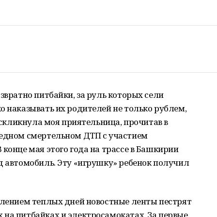
.
звратно питбайки, за руль которых сели
о наказывать их родителей не только рублем,
воскликнула моя приятельница, прочитав в
редном смертельном ДТП с участием
 конце мая этого года на трассе в Башкирии
д автомобиль. Эту «игрушку» ребенок получил
уплением теплых дней новостные ленты пестрят
 на питбайках и электросамокатах. За первые