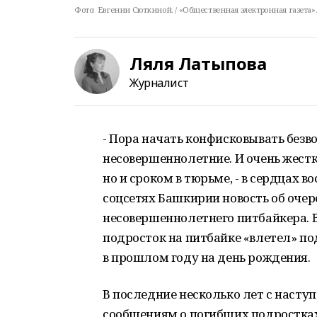
Фото:
Евгении Сюткиной. / «Общественная электронная газета»
Ляля Латыпова
Журналист
- Пора начать конфисковывать безво
несовершеннолетние. И очень жестк
но и сроком в тюрьме, - в сердцах 
соцсетях Башкирии новость об оче
несовершеннолетнего питбайкера. В
подросток на питбайке «влетел» по
в прошлом году на день рождения.
В последние несколько лет с наст
сообщениям о погибших подростках