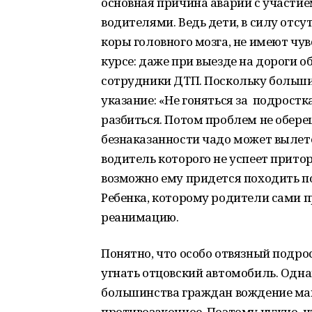
основная причина аварий с участи
водителями. Ведь дети, в силу отс
коры головного мозга, не имеют чув
курсе: даже при выезде на дороги о
сотрудники ДТП. Поскольку больши
указание: «Не гоняться за подростк
разбиться. Потом проблем не обере
безнаказанности чадо может вылет
водитель которого не успеет притор
возможно ему придется походить по 
Ребенка, которому родители сами п
реанимацию.
Понятно, что особо отвязный подро
угнать отцовский автомобиль. Одна
большинства граждан вождение маш
противозаконное. Поэтому нужно, ч