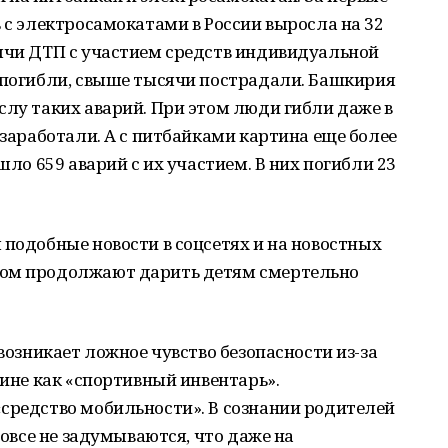
ь с электросамокатами в России выросла на 32
сячи ДТП с участием средств индивидуальной
к погибли, свыше тысячи пострадали. Башкирия
слу таких аварий. При этом люди гибли даже в
 заработали. А с питбайками картина еще более
шло 659 аварий с их участием. В них погибли 23
 подобные новости в соцсетях и на новостных
вом продолжают дарить детям смертельно
 возникает ложное чувство безопасности из-за
зине как «спортивный инвентарь».
«средство мобильности». В сознании родителей
вовсе не задумываются, что даже на