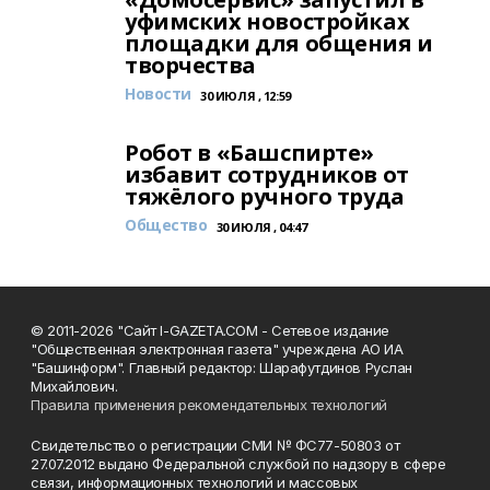
уфимских новостройках
площадки для общения и
творчества
Новости
30 ИЮЛЯ , 12:59
Робот в «Башспирте»
избавит сотрудников от
тяжёлого ручного труда
Общество
30 ИЮЛЯ , 04:47
© 2011-2026 "Сайт I-GAZETA.COM - Сетевое издание
"Общественная электронная газета" учреждена АО ИА
"Башинформ". Главный редактор: Шарафутдинов Руслан
Михайлович.
Правила применения рекомендательных технологий
Свидетельство о регистрации СМИ № ФС77-50803 от
27.07.2012 выдано Федеральной службой по надзору в сфере
связи, информационных технологий и массовых