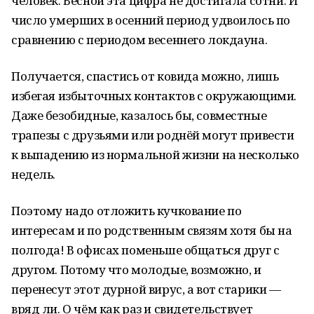
человек. Весной эта цифра не достигала сотни. И
число умерших в осенний период удвоилось по
сравнению с периодом весеннего локдауна.
Получается, спастись от ковида можно, лишь
избегая избыточных контактов с окружающими.
Даже безобидные, казалось бы, совместные
трапезы с друзьями или роднёй могут привести
к выпадению из нормальной жизни на несколько
недель.
Поэтому надо отложить кучкование по
интересам и по родственным связям хотя бы на
полгода! В офисах поменьше общаться друг с
другом. Потому что молодые, возможно, и
перенесут этот дурной вирус, а вот старики —
вряд ли. О чём как раз и свидетельствует