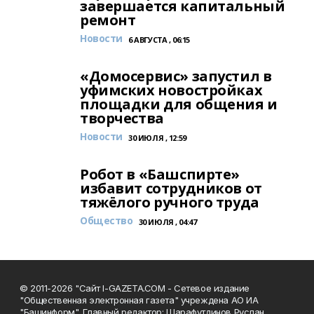
завершается капитальный
ремонт
Новости
6 АВГУСТА , 06:15
«Домосервис» запустил в
уфимских новостройках
площадки для общения и
творчества
Новости
30 ИЮЛЯ , 12:59
Робот в «Башспирте»
избавит сотрудников от
тяжёлого ручного труда
Общество
30 ИЮЛЯ , 04:47
© 2011-2026 "Сайт I-GAZETA.COM - Сетевое издание
"Общественная электронная газета" учреждена АО ИА
"Башинформ". Главный редактор: Шарафутдинов Руслан