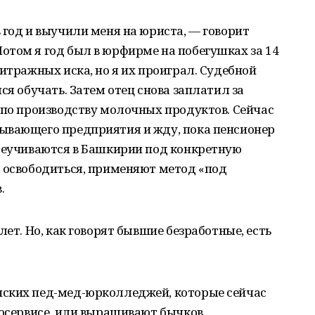
 год и выучили меня на юриста, — говорит
отом я год был в юрфирме на побегушках за 14
итражных иска, но я их проиграл. Судебной
ся обучать. Затем отец снова заплатил за
 по производству молочных продуктов. Сейчас
ывающего предприятия и жду, пока пенсионер
ереучиваются в Башкирии под конкретную
т освободиться, применяют метод «под
.
лет. Но, как говорят бывшие безработные, есть
нских пед-мед-юрколледжей, которые сейчас
тосервисе, или выращивают бычков.