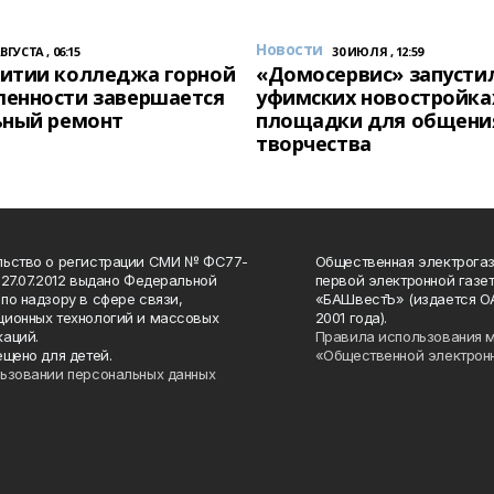
Новости
АВГУСТА , 06:15
30 ИЮЛЯ , 12:59
итии колледжа горной
«Домосервис» запустил
енности завершается
уфимских новостройка
ьный ремонт
площадки для общени
творчества
льство о регистрации СМИ № ФС77-
Общественная электрогаз
 27.07.2012 выдано Федеральной
первой электронной газе
по надзору в сфере связи,
«БАШвестЪ» (издается О
ионных технологий и массовых
2001 года).
аций.
Правила использования 
ещено для детей.
«Общественной электрон
ьзовании персональных данных