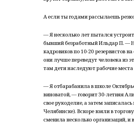
А если ты годами рассылаешь резюм
— Я несколько лет пытался устроит
бывший безработный Ильдар П. — Н
кадровиков по 10-20 резервистов на
они лучше переведут человека из эт
там дети наследуют рабочие места
— Я отбарабанила в школе Октябрьс
виноватой, — говорит 30-летняя Ал
свое рукоделие, а затем записалас
Челябинске). Вскоре взяли в торго
сменила несколько организаций, и 