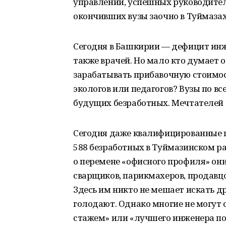
управлений, успешных руководител
окончивших вузы заочно в Туймазах
Сегодня в Башкирии — дефицит инже
также врачей. Но мало кто думает о
зарабатывать прибавочную стоимост
экологов или педагогов? Вузы по 
будущих безработных. Мечтателей б
Сегодня даже квалифицированные 
588 безработных в Туймазинском р
о перемене «офисного профиля» они
сварщиков, парикмахеров, продавцо
Здесь им никто не мешает искать др
голодают. Однако многие не могут с
стажем» или «лучшего инженера по