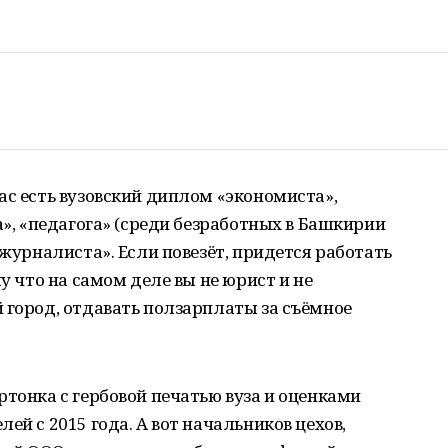
ас есть вузовский диплом «экономиста»,
а», «педагога» (среди безработных в Башкирии
«журналиста». Если повезёт, придется работать
му что на самом деле вы не юрист и не
 город, отдавать ползарплаты за съёмное
ртонка с гербовой печатью вуза и оценками
ей с 2015 года. А вот начальников цехов,