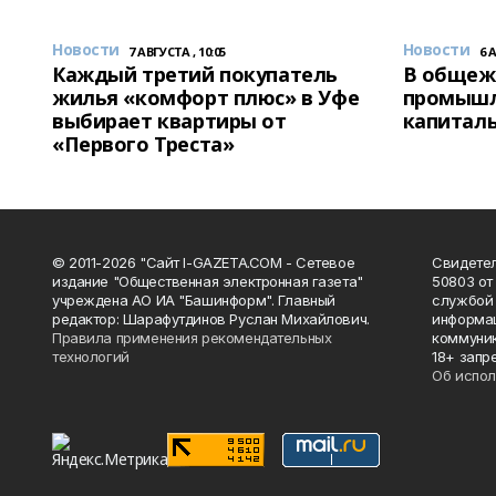
Новости
Новости
7 АВГУСТА , 10:05
6 
Каждый третий покупатель
В общеж
жилья «комфорт плюс» в Уфе
промышл
выбирает квартиры от
капитал
«Первого Треста»
© 2011-2026 "Сайт I-GAZETA.COM - Сетевое
Свидете
издание "Общественная электронная газета"
50803 от
учреждена АО ИА "Башинформ". Главный
службой 
редактор: Шарафутдинов Руслан Михайлович.
информац
Правила применения рекомендательных
коммуник
технологий
18+ запр
Об испол