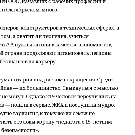
ей ООО, начавших с рабочих профессий и
 и Октябрьском, много.
неров, конструкторов в технических сферах, а
 том, а хватит ли терпения, учиться
ь? А нужны ли они в качестве экономистов,
всей стране продолжают штамповать легионы
ез шансов на карьеру.
гуманитарии под риском сокращения. Среди
айоне — их большинство. Свыкнуться с мыслью
 не могут. Однако 219 человек переучились на
в — пошли в сервис, ЖКХ и поступили мудро.
угие варианты, к тому же их семьи не
нять с головы корону «педагога с 15-летним
 безопасности».