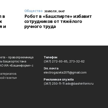
Общество
30 ИЮЛЯ , 04:47
 в
Робот в «Башспирте» избавит
х
сотрудников от тяжёлого
я и
ручного труда
ета - правопреемница
Телефон
ты Башкортостана
(347) 272-93-65, 273-32-62
АО ИА «Башинформ» с
Эл. почта
electrogazeta2011@gmail.com
материалов
ной газеты»
Рекламная служба
(347) 250-11-11 adv@bashinform.ru