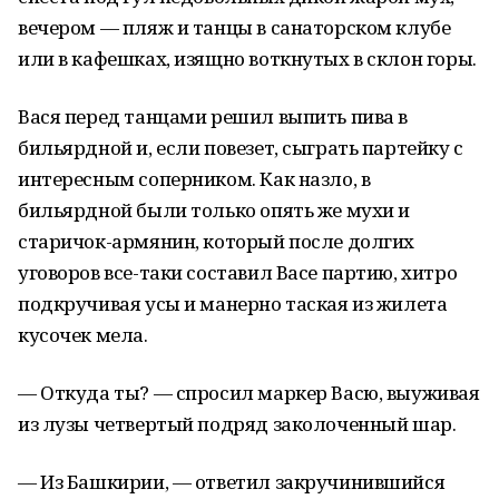
вечером — пляж и танцы в санаторском клубе
или в кафешках, изящно воткнутых в склон горы.
Вася перед танцами решил выпить пива в
бильярдной и, если повезет, сыграть партейку с
интересным соперником. Как назло, в
бильярдной были только опять же мухи и
старичок-армянин, который после долгих
уговоров все-таки составил Васе партию, хитро
подкручивая усы и манерно таская из жилета
кусочек мела.
— Откуда ты? — спросил маркер Васю, выуживая
из лузы четвертый подряд заколоченный шар.
— Из Башкирии, — ответил закручинившийся