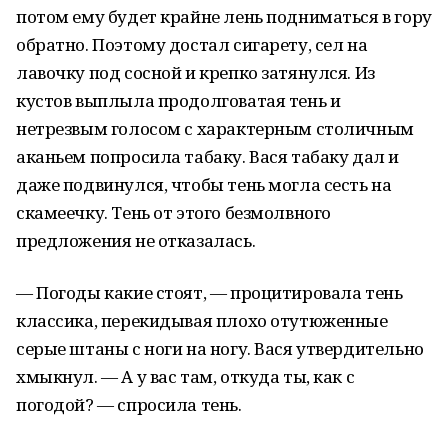
потом ему будет крайне лень подниматься в гору
обратно. Поэтому достал сигарету, сел на
лавочку под сосной и крепко затянулся. Из
кустов выплыла продолговатая тень и
нетрезвым голосом с характерным столичным
аканьем попросила табаку. Вася табаку дал и
даже подвинулся, чтобы тень могла сесть на
скамеечку. Тень от этого безмолвного
предложения не отказалась.
— Погоды какие стоят, — процитировала тень
классика, перекидывая плохо отутюженные
серые штаны с ноги на ногу. Вася утвердительно
хмыкнул. — А у вас там, откуда ты, как с
погодой? — спросила тень.