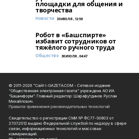
площадки для общения и
творчества
Новости
30 ИЮЛЯ , 12:59
Робот в «Башспирте»
избавит сотрудников от
тяжёлого ручного труда
Общество
30 ИЮЛЯ , 04:47
© 2011-2026 "Сайт I-GAZETA.COM - Сетевое издание
"Общественная электронная газета" учреждена АО ИА
"Башинформ". Главный редактор: Шарафутдинов Руслан
Михайлович.
Правила применения рекомендательных технологий
Свидетельство о регистрации СМИ № ФС77-50803 от
27.07.2012 выдано Федеральной службой по надзору в сфере
связи, информационных технологий и массовых
коммуникаций.