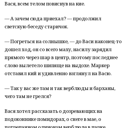
Вася, всем телом повиснув на кие.
— А зачем сюда приехал? — продолжил
светскую беседу старичок.
— Погреться на солнышке, — до Васи наконец-то
дошел ход, он со всего маху, насилу зарядил
прямого через шар в центр, поэтому последнее
слово вылетело шипяще на выдохе. Маркер
отставил кий и удивленно взглянул на Васю.
— Так у вас же там и так верблюды и барханы,
чего там не грелся?
Вася хотел рассказать о дозревающих на
подоконнике помидорах, о снеге в мае, о
потрепанном одиноком верблюде в парке