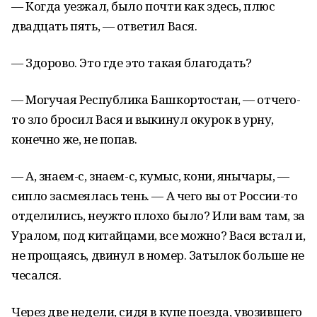
— Когда уезжал, было почти как здесь, плюс
двадцать пять, — ответил Вася.
— Здорово. Это где это такая благодать?
— Могучая Республика Башкортостан, — отчего-
то зло бросил Вася и выкинул окурок в урну,
конечно же, не попав.
— А, знаем-с, знаем-с, кумыс, кони, янычары, —
сипло засмеялась тень. — А чего вы от России-то
отделились, неужто плохо было? Или вам там, за
Уралом, под китайцами, все можно? Вася встал и,
не прощаясь, двинул в номер. Затылок больше не
чесался.
Через две недели, сидя в купе поезда, увозившего