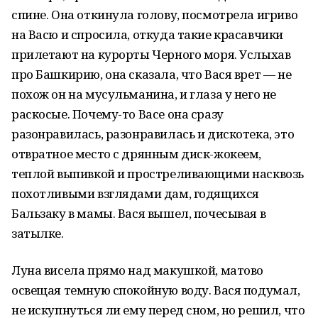
спине. Она откинула голову, посмотрела игриво
на Васю и спросила, откуда такие красавчики
прилетают на курорты Черного моря. Услыхав
про Башкирию, она сказала, что Вася врет — не
похож он на мусульманина, и глаза у него не
раскосые. Почему-то Васе она сразу
разонравилась, разонравилась и дискотека, это
отвратное место с дрянным диск-жокеем,
теплой выпивкой и простреливающими насквозь
похотливыми взглядами дам, годящихся
Бальзаку в мамы. Вася вышел, почесывая в
затылке.
Луна висела прямо над макушкой, матово
освещая темную спокойную воду. Вася подумал,
не искупнуться ли ему перед сном, но решил, что