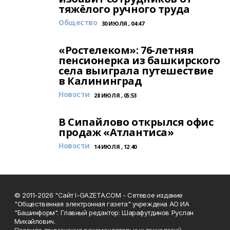
тяжёлого ручного труда
Общество
30 ИЮЛЯ , 04:47
«Ростелеком»: 76-летняя
пенсионерка из башкирского
села выиграла путешествие
в Калининград
Новости
28 ИЮЛЯ , 05:53
В Сипайлово открылся офис
продаж «Атлантиса»
Новости
14 ИЮЛЯ , 12:40
© 2011-2026 "Сайт I-GAZETA.COM - Сетевое издание
"Общественная электронная газета" учреждена АО ИА
"Башинформ". Главный редактор: Шарафутдинов Руслан
Михайлович.