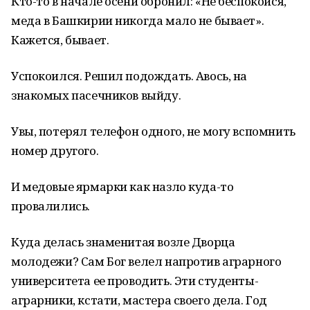
Кто-то в начале осени обронил: «Не беспокойся,
меда в Башкирии никогда мало не бывает».
Кажется, бывает.
Успокоился. Решил подождать. Авось, на
знакомых пасечников выйду.
Увы, потерял телефон одного, не могу вспомнить
номер другого.
И медовые ярмарки как назло куда-то
провалились.
Куда делась знаменитая возле Дворца
молодежи? Сам Бог велел напротив аграрного
университета ее проводить. Эти студенты-
аграрники, кстати, мастера своего дела. Год