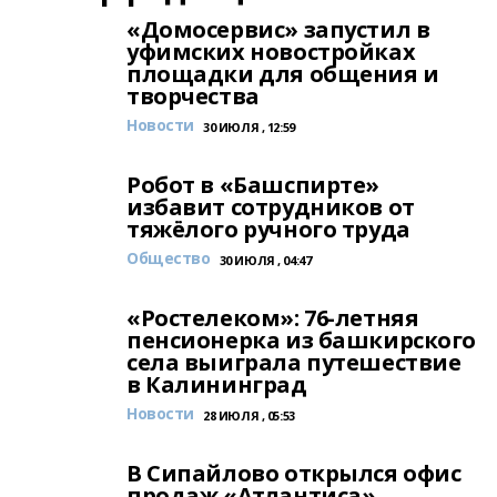
«Домосервис» запустил в
уфимских новостройках
площадки для общения и
творчества
Новости
30 ИЮЛЯ , 12:59
Робот в «Башспирте»
избавит сотрудников от
тяжёлого ручного труда
Общество
30 ИЮЛЯ , 04:47
«Ростелеком»: 76-летняя
пенсионерка из башкирского
села выиграла путешествие
в Калининград
Новости
28 ИЮЛЯ , 05:53
В Сипайлово открылся офис
продаж «Атлантиса»