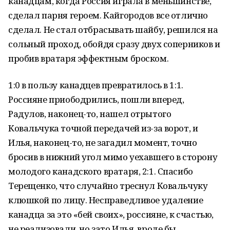
канадцам, когда Россия играла в меньшинстве,
сделал парня героем. Кайгородов все отлично
сделал. Не стал отбрасывать шайбу, решился на
сольный проход, обойдя сразу двух соперников и
пробив вратаря эффектным броском.
1:0 в пользу канадцев превратилось в 1:1.
Россияне приободрились, пошли вперед,
Радулов, наконец-то, нашел отрытого
Ковальчука точной передачей из-за ворот, и
Илья, наконец-то, не загадил момент, точно
бросив в нижний угол мимо уехавшего в сторону
молодого канадского вратаря, 2:1. Спасибо
Терещенко, что случайно треснул Ковальчуку
клюшкой по лицу. Несправедливое удаление
канадца за это «бей своих», россияне, к счастью,
не реализовали, но зато Илья, вроде бы,