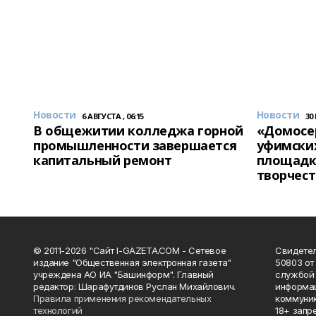
Новости
Новости
6 АВГУСТА , 06:15
30
В общежитии колледжа горной
«Домосер
промышленности завершается
уфимски
капитальный ремонт
площадк
творчест
© 2011-2026 "Сайт I-GAZETA.COM - Сетевое
Свидете
издание "Общественная электронная газета"
50803 от
учреждена АО ИА "Башинформ". Главный
службой 
редактор: Шарафутдинов Руслан Михайлович.
информац
Правила применения рекомендательных
коммуник
технологий
18+ запр