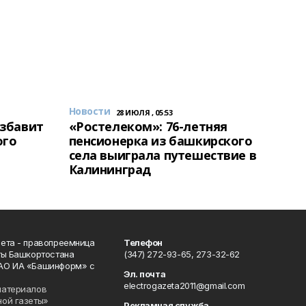
Новости
28 ИЮЛЯ , 05:53
избавит
«Ростелеком»: 76-летняя
ого
пенсионерка из башкирского
села выиграла путешествие в
Калининград
ета - правопреемница
Телефон
ты Башкортостана
(347) 272-93-65, 273-32-62
АО ИА «Башинформ» с
Эл. почта
electrogazeta2011@gmail.com
материалов
ной газеты»
Рекламная служба