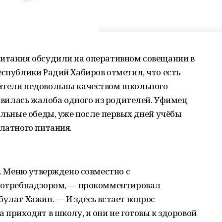
питания обсудили на оперативном совещании в
еспублики Радий Хабиров отметил, что есть
ители недовольны качеством школьного
оявилась жалоба одного из родителей. Уфимец
кольные обеды, уже после первых дней учёбы
платного питания.
я. Меню утверждено совместно с
спотребнадзором, — прокомментировал
булат Хажин. — И здесь встает вопрос
 приходят в школу, и они не готовы к здоровой