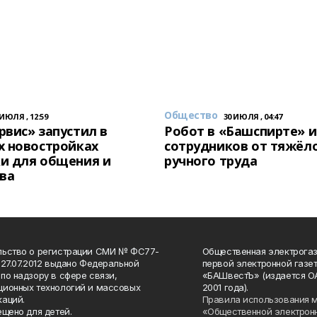
Общество
 ИЮЛЯ , 12:59
30 ИЮЛЯ , 04:47
вис» запустил в
Робот в «Башспирте» 
х новостройках
сотрудников от тяжёл
и для общения и
ручного труда
ва
льство о регистрации СМИ № ФС77-
Общественная электрогаз
 27.07.2012 выдано Федеральной
первой электронной газе
по надзору в сфере связи,
«БАШвестЪ» (издается О
ионных технологий и массовых
2001 года).
аций.
Правила использования 
ещено для детей.
«Общественной электрон