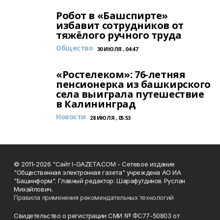
Робот в «Башспирте»
избавит сотрудников от
тяжёлого ручного труда
Общество
30 ИЮЛЯ , 04:47
«Ростелеком»: 76-летняя
пенсионерка из башкирского
села выиграла путешествие
в Калининград
Новости
28 ИЮЛЯ , 05:53
© 2011-2026 "Сайт I-GAZETA.COM - Сетевое издание
"Общественная электронная газета" учреждена АО ИА
"Башинформ". Главный редактор: Шарафутдинов Руслан
Михайлович.
Правила применения рекомендательных технологий
Свидетельство о регистрации СМИ № ФС77-50803 от