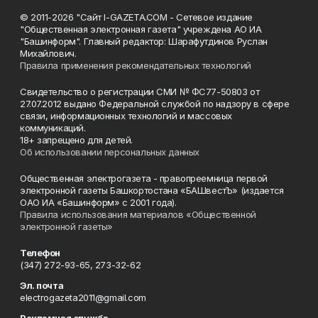
© 2011-2026 "Сайт I-GAZETA.COM - Сетевое издание
"Общественная электронная газета" учреждена АО ИА
"Башинформ". Главный редактор: Шарафутдинов Руслан
Михайлович.
Правила применения рекомендательных технологий
Свидетельство о регистрации СМИ № ФС77-50803 от
27.07.2012 выдано Федеральной службой по надзору в сфере
связи, информационных технологий и массовых
коммуникаций.
18+ запрещено для детей.
Об использовании персональных данных
Общественная электрогазета - правопреемница первой
электронной газеты Башкортостана «БАШвестЪ» (издается
ОАО ИА «Башинформ» с 2001 года).
Правила использования материалов «Общественной
электронной газеты»
Телефон
(347) 272-93-65, 273-32-62
Эл. почта
electrogazeta2011@gmail.com