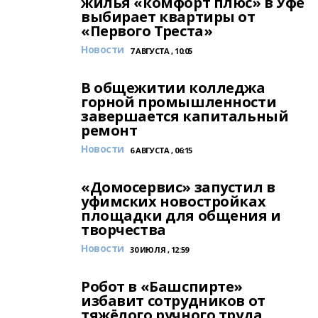
жилья «комфорт плюс» в Уфе
выбирает квартиры от
«Первого Треста»
Новости
7 АВГУСТА , 10:05
В общежитии колледжа
горной промышленности
завершается капитальный
ремонт
Новости
6 АВГУСТА , 06:15
«Домосервис» запустил в
уфимских новостройках
площадки для общения и
творчества
Новости
30 ИЮЛЯ , 12:59
Робот в «Башспирте»
избавит сотрудников от
тяжёлого ручного труда