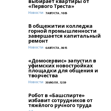
выбирает квартиры от
«Первого Треста»
Новости
7 АВГУСТА , 10:05
В общежитии колледжа
горной промышленности
завершается капитальный
ремонт
Новости
6 АВГУСТА , 06:15
«Домосервис» запустил в
уфимских новостройках
площадки для общения и
творчества
Новости
30 ИЮЛЯ , 12:59
Робот в «Башспирте»
избавит сотрудников от
тяжёлого ручного труда