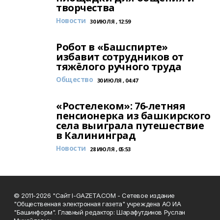
творчества
Новости
30 ИЮЛЯ , 12:59
Робот в «Башспирте»
избавит сотрудников от
тяжёлого ручного труда
Общество
30 ИЮЛЯ , 04:47
«Ростелеком»: 76-летняя
пенсионерка из башкирского
села выиграла путешествие
в Калининград
Новости
28 ИЮЛЯ , 05:53
© 2011-2026 "Сайт I-GAZETA.COM - Сетевое издание
"Общественная электронная газета" учреждена АО ИА
"Башинформ". Главный редактор: Шарафутдинов Руслан