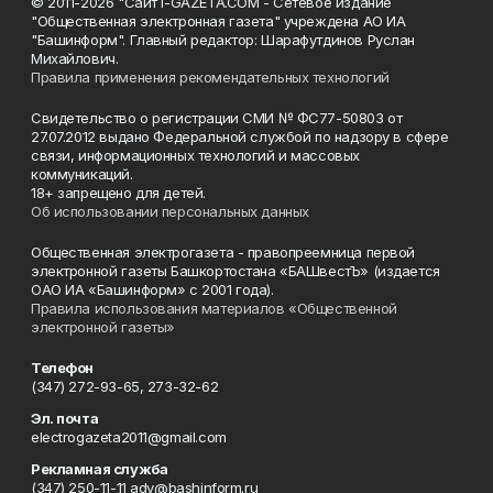
© 2011-2026 "Сайт I-GAZETA.COM - Сетевое издание
"Общественная электронная газета" учреждена АО ИА
"Башинформ". Главный редактор: Шарафутдинов Руслан
Михайлович.
Правила применения рекомендательных технологий
Свидетельство о регистрации СМИ № ФС77-50803 от
27.07.2012 выдано Федеральной службой по надзору в сфере
связи, информационных технологий и массовых
коммуникаций.
18+ запрещено для детей.
Об использовании персональных данных
Общественная электрогазета - правопреемница первой
электронной газеты Башкортостана «БАШвестЪ» (издается
ОАО ИА «Башинформ» с 2001 года).
Правила использования материалов «Общественной
электронной газеты»
Телефон
(347) 272-93-65, 273-32-62
Эл. почта
electrogazeta2011@gmail.com
Рекламная служба
(347) 250-11-11 adv@bashinform.ru