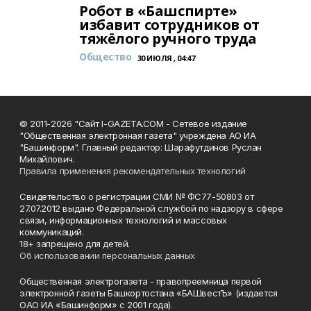
Робот в «Башспирте»
избавит сотрудников от
тяжёлого ручного труда
Общество
30 ИЮЛЯ , 04:47
© 2011-2026 "Сайт I-GAZETA.COM - Сетевое издание
"Общественная электронная газета" учреждена АО ИА
"Башинформ". Главный редактор: Шарафутдинов Руслан
Михайлович.
Правила применения рекомендательных технологий
Свидетельство о регистрации СМИ № ФС77-50803 от
27.07.2012 выдано Федеральной службой по надзору в сфере
связи, информационных технологий и массовых
коммуникаций.
18+ запрещено для детей.
Об использовании персональных данных
Общественная электрогазета - правопреемница первой
электронной газеты Башкортостана «БАШвестЪ» (издается
ОАО ИА «Башинформ» с 2001 года).