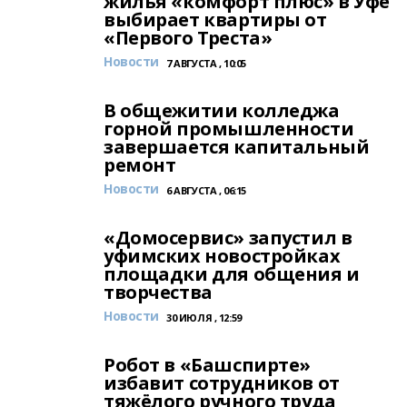
жилья «комфорт плюс» в Уфе
выбирает квартиры от
«Первого Треста»
Новости
7 АВГУСТА , 10:05
В общежитии колледжа
горной промышленности
завершается капитальный
ремонт
Новости
6 АВГУСТА , 06:15
«Домосервис» запустил в
уфимских новостройках
площадки для общения и
творчества
Новости
30 ИЮЛЯ , 12:59
Робот в «Башспирте»
избавит сотрудников от
тяжёлого ручного труда