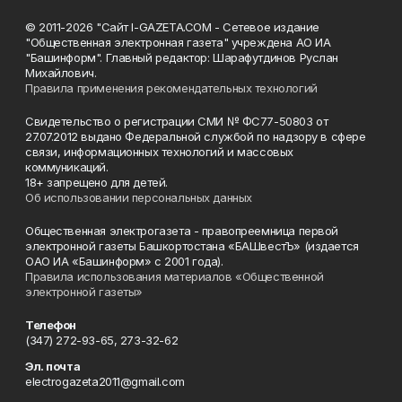
© 2011-2026 "Сайт I-GAZETA.COM - Сетевое издание
"Общественная электронная газета" учреждена АО ИА
"Башинформ". Главный редактор: Шарафутдинов Руслан
Михайлович.
Правила применения рекомендательных технологий
Свидетельство о регистрации СМИ № ФС77-50803 от
27.07.2012 выдано Федеральной службой по надзору в сфере
связи, информационных технологий и массовых
коммуникаций.
18+ запрещено для детей.
Об использовании персональных данных
Общественная электрогазета - правопреемница первой
электронной газеты Башкортостана «БАШвестЪ» (издается
ОАО ИА «Башинформ» с 2001 года).
Правила использования материалов «Общественной
электронной газеты»
Телефон
(347) 272-93-65, 273-32-62
Эл. почта
electrogazeta2011@gmail.com