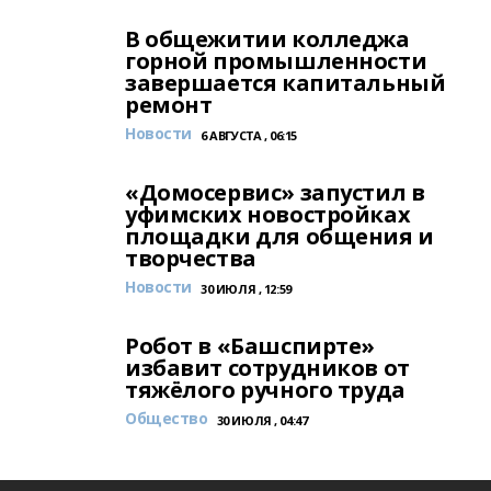
В общежитии колледжа
горной промышленности
завершается капитальный
ремонт
Новости
6 АВГУСТА , 06:15
«Домосервис» запустил в
уфимских новостройках
площадки для общения и
творчества
Новости
30 ИЮЛЯ , 12:59
Робот в «Башспирте»
избавит сотрудников от
тяжёлого ручного труда
Общество
30 ИЮЛЯ , 04:47