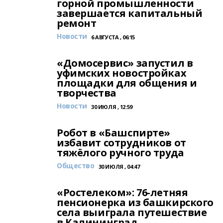
горной промышленности
завершается капитальный
ремонт
Новости
6 АВГУСТА , 06:15
«Домосервис» запустил в
уфимских новостройках
площадки для общения и
творчества
Новости
30 ИЮЛЯ , 12:59
Робот в «Башспирте»
избавит сотрудников от
тяжёлого ручного труда
Общество
30 ИЮЛЯ , 04:47
«Ростелеком»: 76-летняя
пенсионерка из башкирского
села выиграла путешествие
в Калининград