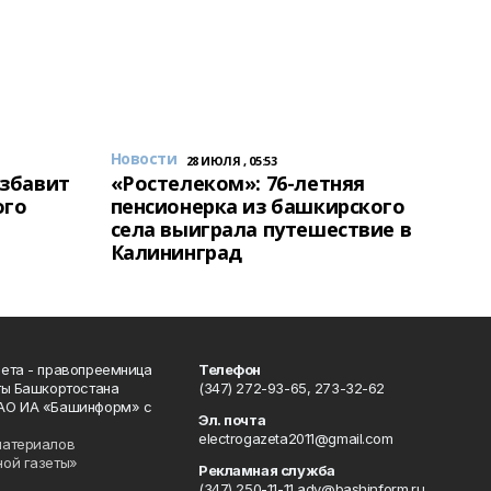
Новости
28 ИЮЛЯ , 05:53
избавит
«Ростелеком»: 76-летняя
ого
пенсионерка из башкирского
села выиграла путешествие в
Калининград
ета - правопреемница
Телефон
ты Башкортостана
(347) 272-93-65, 273-32-62
АО ИА «Башинформ» с
Эл. почта
electrogazeta2011@gmail.com
материалов
ной газеты»
Рекламная служба
(347) 250-11-11 adv@bashinform.ru