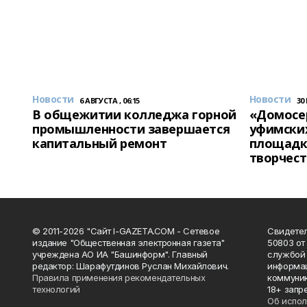
Новости
Новости
6 АВГУСТА , 06:15
30
В общежитии колледжа горной
«Домосер
промышленности завершается
уфимски
капитальный ремонт
площадк
творчест
© 2011-2026 "Сайт I-GAZETA.COM - Сетевое
Свидете
издание "Общественная электронная газета"
50803 от
учреждена АО ИА "Башинформ". Главный
службой 
редактор: Шарафутдинов Руслан Михайлович.
информац
Правила применения рекомендательных
коммуник
технологий
18+ запр
Об испол