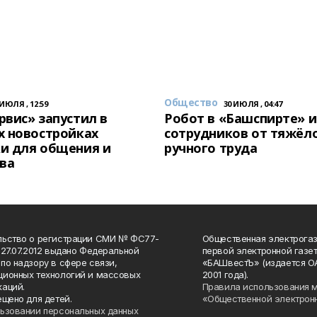
Общество
 ИЮЛЯ , 12:59
30 ИЮЛЯ , 04:47
вис» запустил в
Робот в «Башспирте» 
х новостройках
сотрудников от тяжёл
и для общения и
ручного труда
ва
льство о регистрации СМИ № ФС77-
Общественная электрогаз
 27.07.2012 выдано Федеральной
первой электронной газе
по надзору в сфере связи,
«БАШвестЪ» (издается О
ионных технологий и массовых
2001 года).
аций.
Правила использования 
ещено для детей.
«Общественной электрон
ьзовании персональных данных