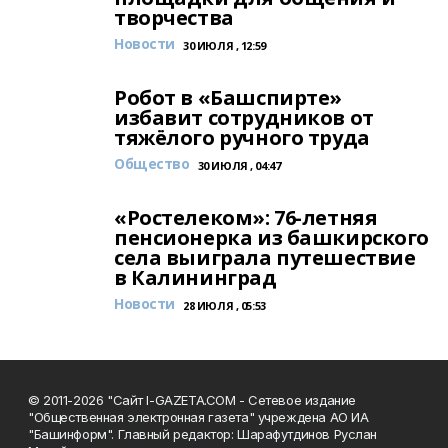
творчества
Новости
30 ИЮЛЯ , 12:59
Робот в «Башспирте»
избавит сотрудников от
тяжёлого ручного труда
Общество
30 ИЮЛЯ , 04:47
«Ростелеком»: 76-летняя
пенсионерка из башкирского
села выиграла путешествие
в Калининград
Новости
28 ИЮЛЯ , 05:53
© 2011-2026 "Сайт I-GAZETA.COM - Сетевое издание
"Общественная электронная газета" учреждена АО ИА
"Башинформ". Главный редактор: Шарафутдинов Руслан