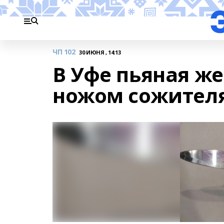
ЧП 102
30 ИЮНЯ , 14:13
В Уфе пьяная ж
ножом сожител