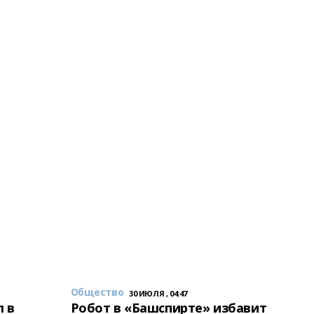
Общество
30 ИЮЛЯ , 04:47
 в
Робот в «Башспирте» избавит