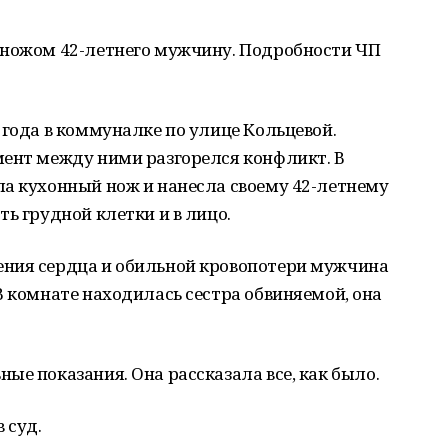
 ножом 42-летнего мужчину. Подробности ЧП
 года в коммуналке по улице Кольцевой.
мент между ними разгорелся конфликт. В
ла кухонный нож и нанесла своему 42-летнему
ь грудной клетки и в лицо.
ения сердца и обильной кровопотери мужчина
В комнате находилась сестра обвиняемой, она
.
ые показания. Она рассказала все, как было.
 суд.