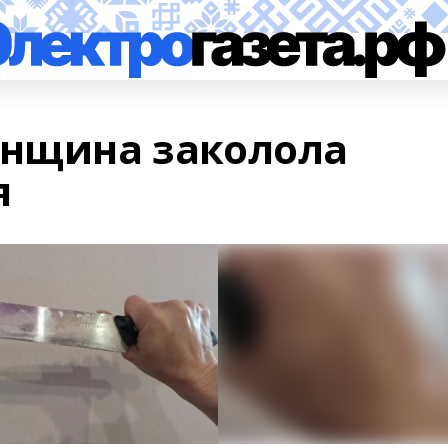
енщина заколола
я