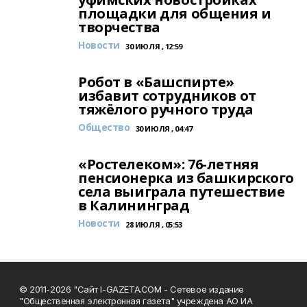
площадки для общения и
творчества
Новости
30 ИЮЛЯ , 12:59
Робот в «Башспирте»
избавит сотрудников от
тяжёлого ручного труда
Общество
30 ИЮЛЯ , 04:47
«Ростелеком»: 76-летняя
пенсионерка из башкирского
села выиграла путешествие
в Калининград
Новости
28 ИЮЛЯ , 05:53
© 2011-2026 "Сайт I-GAZETA.COM - Сетевое издание
"Общественная электронная газета" учреждена АО ИА