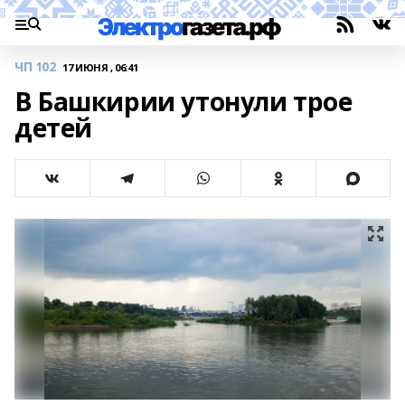
ЧП 102
17 ИЮНЯ , 06:41
В Башкирии утонули трое
детей