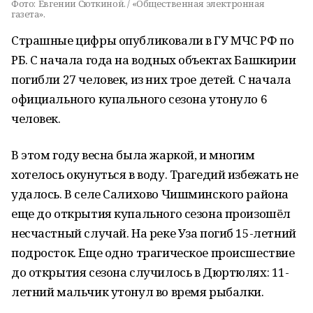
Фото:
Евгении Сюткиной. / «Общественная электронная
газета».
Страшные цифры опубликовали в ГУ МЧС РФ по
РБ. С начала года на водных объектах Башкирии
погибли 27 человек, из них трое детей. С начала
официального купального сезона утонуло 6
человек.
В этом году весна была жаркой, и многим
хотелось окунуться в воду. Трагедий избежать не
удалось. В селе Салихово Чишминского района
еще до открытия купального сезона произошёл
несчастный случай. На реке Уза погиб 15-летний
подросток. Еще одно трагическое происшествие
до открытия сезона случилось в Дюртюлях: 11-
летний мальчик утонул во время рыбалки.