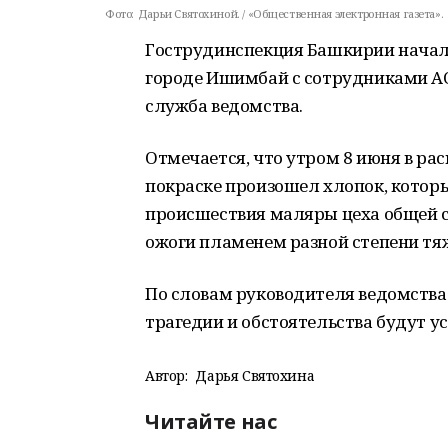
Фото:
Дарьи Святохиной. / «Общественная электронная газета».
Гострудинспекция Башкирии начала
городе Ишимбай с сотрудниками АО 
служба ведомства.
Отмечается, что утром 8 июня в ра
покраске произошел хлопок, которы
происшествия маляры цеха общей с
ожоги пламенем разной степени тя
По словам руководителя ведомства
трагедии и обстоятельства будут у
Автор:
Дарья Святохина
Читайте нас