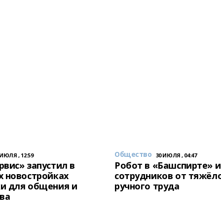
Общество
 ИЮЛЯ , 12:59
30 ИЮЛЯ , 04:47
вис» запустил в
Робот в «Башспирте» 
х новостройках
сотрудников от тяжёл
и для общения и
ручного труда
ва