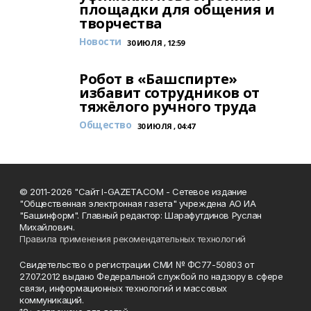
площадки для общения и
творчества
Новости
30 ИЮЛЯ , 12:59
Робот в «Башспирте»
избавит сотрудников от
тяжёлого ручного труда
Общество
30 ИЮЛЯ , 04:47
© 2011-2026 "Сайт I-GAZETA.COM - Сетевое издание
"Общественная электронная газета" учреждена АО ИА
"Башинформ". Главный редактор: Шарафутдинов Руслан
Михайлович.
Правила применения рекомендательных технологий
Свидетельство о регистрации СМИ № ФС77-50803 от
27.07.2012 выдано Федеральной службой по надзору в сфере
связи, информационных технологий и массовых
коммуникаций.