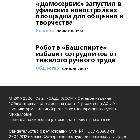
«Домосервис» запустил в
уфимских новостройках
площадки для общения и
творчества
Новости
30 ИЮЛЯ , 12:59
Робот в «Башспирте»
избавит сотрудников от
тяжёлого ручного труда
Общество
30 ИЮЛЯ , 04:47
© 2011-2026 "Сайт I-GAZETA.COM - Сетевое издание
"Общественная электронная газета" учреждена АО ИА
"Башинформ". Главный редактор: Шарафутдинов Руслан
Михайлович.
Правила применения рекомендательных технологий
Свидетельство о регистрации СМИ № ФС77-50803 от
27.07.2012 выдано Федеральной службой по надзору в сфере