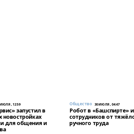
Общество
 ИЮЛЯ , 12:59
30 ИЮЛЯ , 04:47
вис» запустил в
Робот в «Башспирте» 
х новостройках
сотрудников от тяжёл
и для общения и
ручного труда
ва