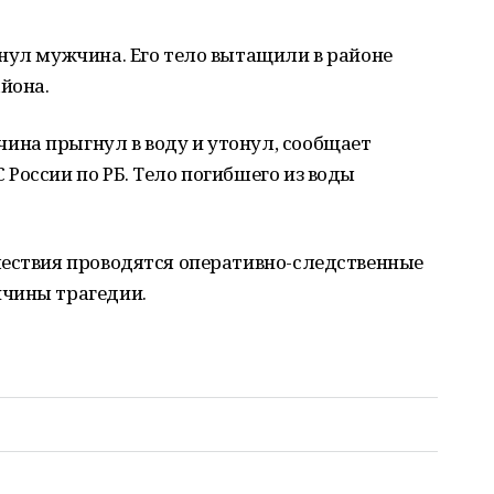
нул мужчина. Его тело вытащили в районе
йона.
на прыгнул в воду и утонул, сообщает
России по РБ. Тело погибшего из воды
шествия проводятся оперативно-следственные
ичины трагедии.