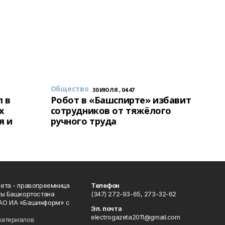
Общество
30 ИЮЛЯ , 04:47
 в
Робот в «Башспирте» избавит
х
сотрудников от тяжёлого
я и
ручного труда
ета - правопреемница
Телефон
ты Башкортостана
(347) 272-93-65, 273-32-62
АО ИА «Башинформ» с
Эл. почта
electrogazeta2011@gmail.com
материалов