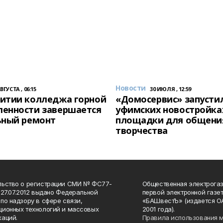
Новости
АВГУСТА , 06:15
30 ИЮЛЯ , 12:59
итии колледжа горной
«Домосервис» запустил
енности завершается
уфимских новостройка
ьный ремонт
площадки для общени
творчества
льство о регистрации СМИ № ФС77-
Общественная электрогаз
 27.07.2012 выдано Федеральной
первой электронной газе
по надзору в сфере связи,
«БАШвестЪ» (издается О
ионных технологий и массовых
2001 года).
аций.
Правила использования 