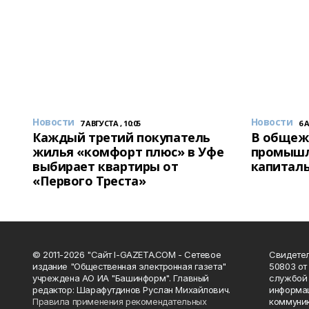
Новости
Новости
7 АВГУСТА , 10:05
6 
Каждый третий покупатель
В общеж
жилья «комфорт плюс» в Уфе
промышл
выбирает квартиры от
капитал
«Первого Треста»
© 2011-2026 "Сайт I-GAZETA.COM - Сетевое
Свидете
издание "Общественная электронная газета"
50803 от
учреждена АО ИА "Башинформ". Главный
службой 
редактор: Шарафутдинов Руслан Михайлович.
информац
Правила применения рекомендательных
коммуник