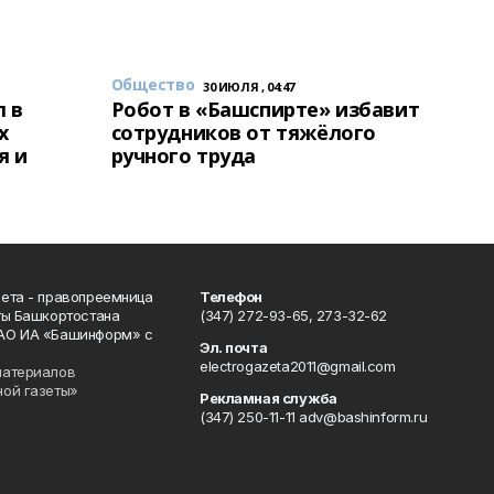
Общество
30 ИЮЛЯ , 04:47
 в
Робот в «Башспирте» избавит
х
сотрудников от тяжёлого
я и
ручного труда
ета - правопреемница
Телефон
ты Башкортостана
(347) 272-93-65, 273-32-62
АО ИА «Башинформ» с
Эл. почта
electrogazeta2011@gmail.com
материалов
ной газеты»
Рекламная служба
(347) 250-11-11 adv@bashinform.ru