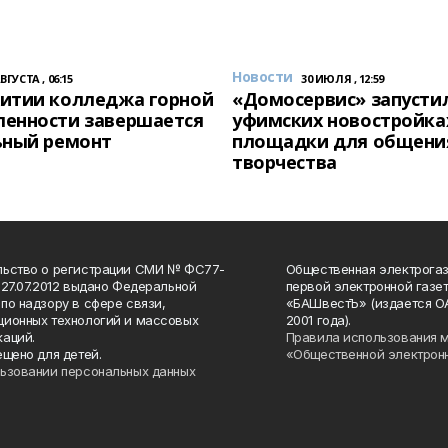
Новости
АВГУСТА , 06:15
30 ИЮЛЯ , 12:59
итии колледжа горной
«Домосервис» запустил
енности завершается
уфимских новостройка
ьный ремонт
площадки для общени
творчества
льство о регистрации СМИ № ФС77-
Общественная электрогаз
 27.07.2012 выдано Федеральной
первой электронной газе
по надзору в сфере связи,
«БАШвестЪ» (издается О
ионных технологий и массовых
2001 года).
аций.
Правила использования 
ещено для детей.
«Общественной электрон
ьзовании персональных данных