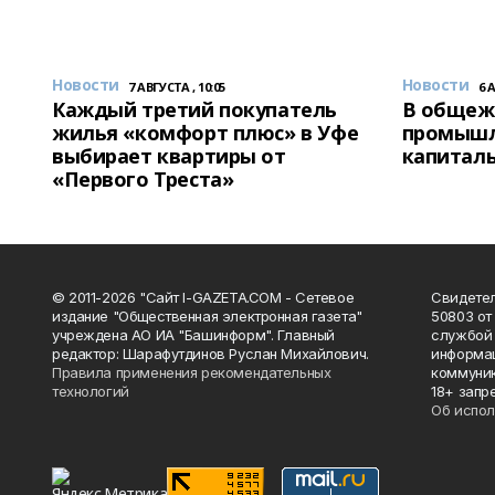
Новости
Новости
7 АВГУСТА , 10:05
6 
Каждый третий покупатель
В общеж
жилья «комфорт плюс» в Уфе
промышл
выбирает квартиры от
капитал
«Первого Треста»
© 2011-2026 "Сайт I-GAZETA.COM - Сетевое
Свидете
издание "Общественная электронная газета"
50803 от
учреждена АО ИА "Башинформ". Главный
службой 
редактор: Шарафутдинов Руслан Михайлович.
информац
Правила применения рекомендательных
коммуник
технологий
18+ запр
Об испол