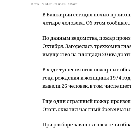
Фото:
ГУ МЧС РФ по РБ. / Макс.
В Башкирии сегодня ночью произош
четыре человека. Об этом сообщает 
По данным ведомства, пожар произ
Октября. Загорелась трехкомнатна
имущество на площади 20 квадратн
В ходе тушения огня пожарные обн
года рождения и женщины 1974 год
вывели 26 человек, в том числе шес
Еще один страшный пожар произоше
Огонь охватил частный бревенчаты
При разборе завалов спасатели обн