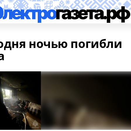
одня ночью погибли
а