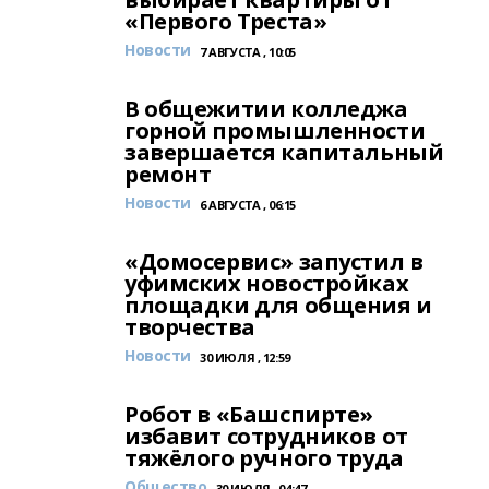
«Первого Треста»
Новости
7 АВГУСТА , 10:05
В общежитии колледжа
горной промышленности
завершается капитальный
ремонт
Новости
6 АВГУСТА , 06:15
«Домосервис» запустил в
уфимских новостройках
площадки для общения и
творчества
Новости
30 ИЮЛЯ , 12:59
Робот в «Башспирте»
избавит сотрудников от
тяжёлого ручного труда
Общество
30 ИЮЛЯ , 04:47