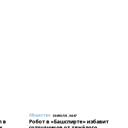
Общество
30 ИЮЛЯ , 04:47
 в
Робот в «Башспирте» избавит
х
сотрудников от тяжёлого