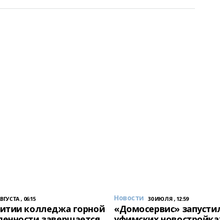
Новости
АВГУСТА , 06:15
30 ИЮЛЯ , 12:59
итии колледжа горной
«Домосервис» запустил
енности завершается
уфимских новостройка