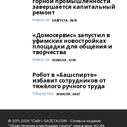
горной промышленности
завершается капитальный
ремонт
Новости
6 АВГУСТА , 06:15
«Домосервис» запустил в
уфимских новостройках
площадки для общения и
творчества
Новости
30 ИЮЛЯ , 12:59
Робот в «Башспирте»
избавит сотрудников от
тяжёлого ручного труда
Общество
30 ИЮЛЯ , 04:47
© 2011-2026 "Сайт I-GAZETA.COM - Сетевое издание
"Общественная электронная газета" учреждена АО ИА