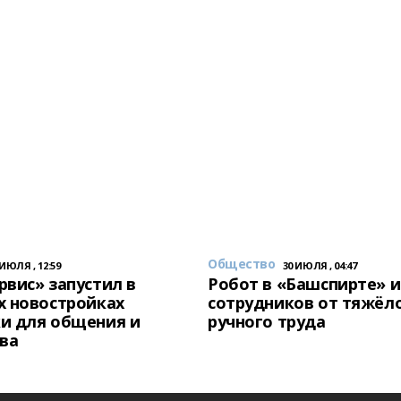
Общество
 ИЮЛЯ , 12:59
30 ИЮЛЯ , 04:47
вис» запустил в
Робот в «Башспирте» 
х новостройках
сотрудников от тяжёл
и для общения и
ручного труда
ва