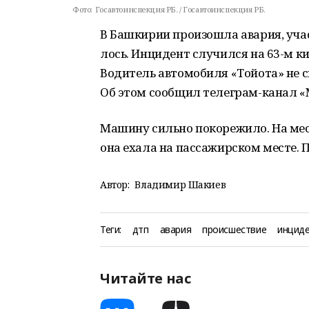
Фото:
Госавтоинспекция РБ. / Госавтоинспекция РБ.
В Башкирии произошла авария, уча
лось. Инцидент случился на 63-м 
Водитель автомобиля «Тойота» не с
Об этом сообщил телеграм-канал «M
Машину сильно покорежило. На мес
она ехала на пассажирском месте. 
Автор:
Владимир Шакиев
Теги:
дтп
авария
происшествие
инцид
Читайте нас