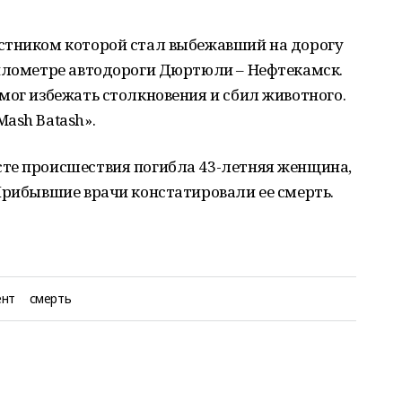
стником которой стал выбежавший на дорогу
километре автодороги Дюртюли – Нефтекамск.
мог избежать столкновения и сбил животного.
ash Batash».
те происшествия погибла 43-летняя женщина,
Прибывшие врачи констатировали ее смерть.
ент
смерть