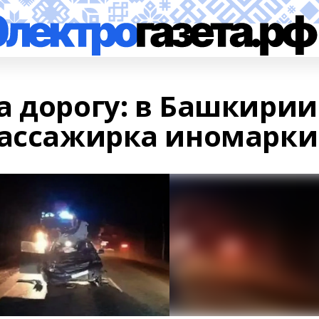
а дорогу: в Башкирии
пассажирка иномарки