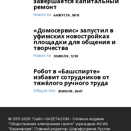
завершается капитальный
ремонт
Новости
6 АВГУСТА , 06:15
«Домосервис» запустил в
уфимских новостройках
площадки для общения и
творчества
Новости
30 ИЮЛЯ , 12:59
Робот в «Башспирте»
избавит сотрудников от
тяжёлого ручного труда
Общество
30 ИЮЛЯ , 04:47
© 2011-2026 "Сайт I-GAZETA.COM - Сетевое издание
"Общественная электронная газета" учреждена АО ИА
"Башинформ". Главный редактор: Шарафутдинов Руслан