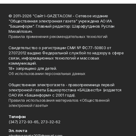
© 2011-2026 "Сайт I-GAZETA.COM - Сетевое издание
"Общественная электронная газета" учреждена АО ИА
"Башинформ". Главный редактор: Шарафутдинов Руслан
Михайлович.
Правила применения рекомендательных технологий
Свидетельство о регистрации СМИ № ФС77-50803 от
27.07.2012 выдано Федеральной службой по надзору в сфере
связи, информационных технологий и массовых
коммуникаций.
18+ запрещено для детей.
Об использовании персональных данных
Общественная электрогазета - правопреемница первой
электронной газеты Башкортостана «БАШвестЪ» (издается
ОАО ИА «Башинформ» с 2001 года).
Правила использования материалов «Общественной
электронной газеты»
Телефон
(347) 272-93-65, 273-32-62
Эл. почта
electrogazeta2011@gmail.com