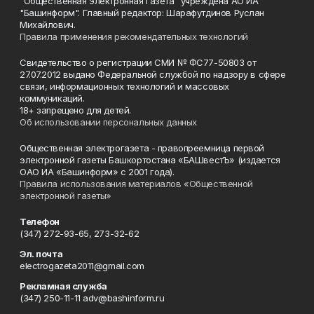
"Общественная электронная газета" учреждена АО ИА
"Башинформ". Главный редактор: Шарафутдинов Руслан
Михайлович.
Правила применения рекомендательных технологий
Свидетельство о регистрации СМИ № ФС77-50803 от
27.07.2012 выдано Федеральной службой по надзору в сфере
связи, информационных технологий и массовых
коммуникаций.
18+ запрещено для детей.
Об использовании персональных данных
Общественная электрогазета - правопреемница первой
электронной газеты Башкортостана «БАШвестЪ» (издается
ОАО ИА «Башинформ» с 2001 года).
Правила использования материалов «Общественной
электронной газеты»
Телефон
(347) 272-93-65, 273-32-62
Эл. почта
electrogazeta2011@gmail.com
Рекламная служба
(347) 250-11-11 adv@bashinform.ru