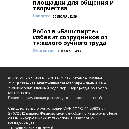
площадки для общения и
творчества
Новости
30 ИЮЛЯ , 12:59
Робот в «Башспирте»
избавит сотрудников от
тяжёлого ручного труда
Общество
30 ИЮЛЯ , 04:47
© 2011-2026 "Сайт I-GAZETA.COM - Сетевое издание
"Общественная электронная газета" учреждена АО ИА
"Башинформ". Главный редактор: Шарафутдинов Руслан
Михайлович.
Правила применения рекомендательных технологий
Свидетельство о регистрации СМИ № ФС77-50803 от
27.07.2012 выдано Федеральной службой по надзору в сфере
связи, информационных технологий и массовых
коммуникаций.
18+ запрещено для детей.