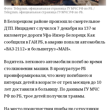
Фото:
Telegram, официальная страница ГУ МЧС РФ по РБ. /
Telegram, официальная страница ГУ МЧС РФ по РБ.
В Белорецком районе произошло смертельное
ДТП. Инцидент случился 7 декабря на 137-м
километре дороги Уфа-Инзер-Белорецк. Как
сообщили в ГАИ РБ, в аварию попали автомобиль
«ВАЗ-2112» и большегруз «МАН».
Водитель легкового автомобиля погиб во время
столкновения машин. В прокуратуре РБ
проинформировали, что жену погибшего и
пятерых детей в возрасте от трех месяцев до 10
лет доставили в больницу. По данным ГУ МЧС
РФ по РБ, трое детей получили травмы.
На место происшествия прибыли сотрудники