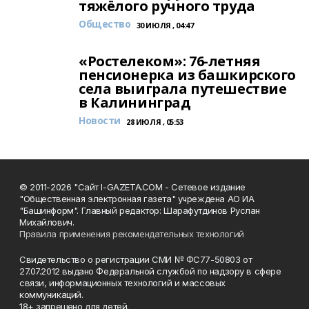
тяжёлого ручного труда
Общество
30 ИЮЛЯ , 04:47
«Ростелеком»: 76-летняя
пенсионерка из башкирского
села выиграла путешествие
в Калининград
Новости
28 ИЮЛЯ , 05:53
© 2011-2026 "Сайт I-GAZETA.COM - Сетевое издание
"Общественная электронная газета" учреждена АО ИА
"Башинформ". Главный редактор: Шарафутдинов Руслан
Михайлович.
Правила применения рекомендательных технологий
Свидетельство о регистрации СМИ № ФС77-50803 от
27.07.2012 выдано Федеральной службой по надзору в сфере
связи, информационных технологий и массовых
коммуникаций.
18+ запрещено для детей.