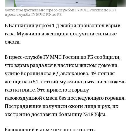
Фото:
предоставлено пресс-службой ГУ МЧС России по РБ. /
пресс-служба ГУ МЧС РФ по РБ.
В Башкирии утром 1 декабря произошел взрыв
газа. Мужчина и женщина получили сильные
ожоги.
В пресс-службе ГУ МЧС России по РБ сообщили,
что взрыв раздался в частном жилом доме на
улице Ворошилова в Давлеканово. 49-летняя
женщина и 51-летний мужчина пытались зажечь
газ на плите. Это привело к взрыву
газовоздушной смеси без последующего горения.
Пострадавшие получили ожоги лица и рук, их
экстренно доставили больницу №18 Уфы.
Разрушений в доме нет, целостность