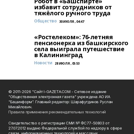
Робот в «Башспирте»
избавит сотрудников от
тяжёлого ручного труда
Общество
30 ИЮЛЯ , 04:47
«Ростелеком»: 76-летняя
пенсионерка из башкирского
села выиграла путешествие
в Калининград
Новости
28 ИЮЛЯ , 05:53
© 2011-2026 "Сайт I-GAZETA.COM - Сетевое издание
"Общественная электронная газета" учреждена АО ИА
"Башинформ". Главный редактор: Шарафутдинов Руслан
Михайлович.
Правила применения рекомендательных технологий
Свидетельство о регистрации СМИ № ФС77-50803 от
27.07.2012 выдано Федеральной службой по надзору в сфере
связи, информационных технологий и массовых