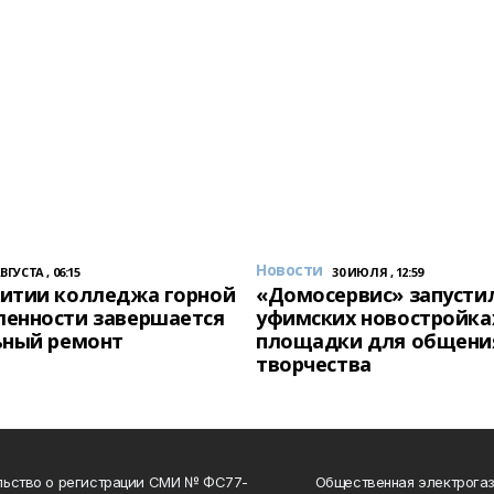
Новости
АВГУСТА , 06:15
30 ИЮЛЯ , 12:59
итии колледжа горной
«Домосервис» запустил
енности завершается
уфимских новостройка
ьный ремонт
площадки для общени
творчества
льство о регистрации СМИ № ФС77-
Общественная электрогаз