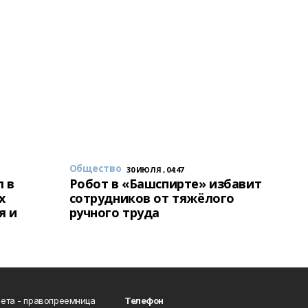
Общество
30 ИЮЛЯ , 04:47
 в
Робот в «Башспирте» избавит
х
сотрудников от тяжёлого
я и
ручного труда
ета - правопреемница
Телефон