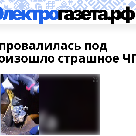
 провалилась под
роизошло страшное Ч