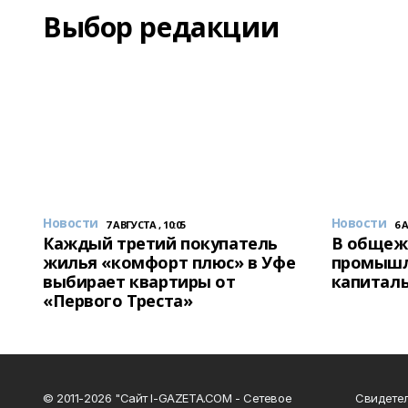
Выбор редакции
Новости
Новости
7 АВГУСТА , 10:05
6 
Каждый третий покупатель
В общеж
жилья «комфорт плюс» в Уфе
промышл
выбирает квартиры от
капитал
«Первого Треста»
© 2011-2026 "Сайт I-GAZETA.COM - Сетевое
Свидете