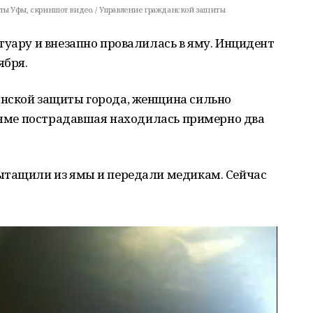
ы Уфы, скриншот видео. / Управление гражданской защиты
туару и внезапно провалилась в яму. Инцидент
ября.
нской защиты города, женщина сильно
В яме пострадавшая находилась примерно два
ытащили из ямы и передали медикам. Сейчас