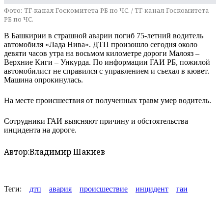
Фото:
ТГ-канал Госкомитета РБ по ЧС. / ТГ-канал Госкомитета
РБ по ЧС.
В Башкирии в страшной аварии погиб 75-летний водитель
автомобиля «Лада Нива». ДТП произошло сегодня около
девяти часов утра на восьмом километре дороги Малояз –
Верхние Киги – Ункурда. По информации ГАИ РБ, пожилой
автомобилист не справился с управлением и съехал в кювет.
Машина опрокинулась.
На месте происшествия от полученных травм умер водитель.
Сотрудники ГАИ выясняют причину и обстоятельства
инцидента на дороге.
Автор:
Владимир Шакиев
Теги:
дтп
авария
происшествие
инцидент
гаи