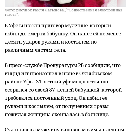
Фото:
рисунок Раиля Латыпова. / "Общественная электронная
газета".
В Уфе вынесли приговор мужчине, который
избил до смерти бабушку. Он нанес ей не менее
десяти ударов руками и костылем по
различным частям тела.
В пресс-службе Прокуратуры РБ сообщили, что
инцидент произошел в июне в Октябрьском
районе Уфы. 31-летний уфимец постоянно
ссорился со своей 87-летней бабушкой, которой
требовался постоянный уход. Он избил ее
руками и костылем, от полученных травм
пожилая женщина скончалась в больнице.
Суд признал мужчину виновным в умышленном