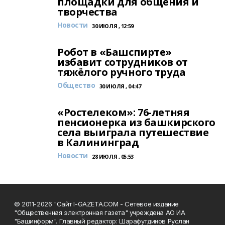
площадки для общения и
творчества
Новости
30 ИЮЛЯ , 12:59
Робот в «Башспирте»
избавит сотрудников от
тяжёлого ручного труда
Общество
30 ИЮЛЯ , 04:47
«Ростелеком»: 76-летняя
пенсионерка из башкирского
села выиграла путешествие
в Калининград
Новости
28 ИЮЛЯ , 05:53
© 2011-2026 "Сайт I-GAZETA.COM - Сетевое издание
"Общественная электронная газета" учреждена АО ИА
"Башинформ". Главный редактор: Шарафутдинов Руслан