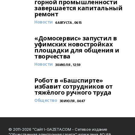
горной промышленности
завершается капитальный
ремонт
Новости
6 АВГУСТА , 06:15
«Домосервис» запустил в
уфимских новостройках
площадки для общения и
творчества
Новости
30 ИЮЛЯ , 12:59
Робот в «Башспирте»
избавит сотрудников от
тяжёлого ручного труда
Общество
30 ИЮЛЯ , 04:47
© 2011-2026 "Сайт I-GAZETA.COM - Сетевое издание
"Общественная электронная газета" учреждена АО ИА