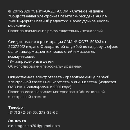
© 2011-2026 "Сайт I-GAZETA.COM - Сетевое издание
"Общественная электронная газета" учреждена АО ИА
"Башинформ". Главный редактор: Шарафутдинов Руслан
Михайлович.
Правила применения рекомендательных технологий
Свидетельство о регистрации СМИ № ФС77-50803 от
27.07.2012 выдано Федеральной службой по надзору в сфере
связи, информационных технологий и массовых
коммуникаций.
18+ запрещено для детей.
Об использовании персональных данных
Общественная электрогазета - правопреемница первой
электронной газеты Башкортостана «БАШвестЪ» (издается
ОАО ИА «Башинформ» с 2001 года).
Правила использования материалов «Общественной
электронной газеты»
Телефон
(347) 272-93-65, 273-32-62
Эл. почта
electrogazeta2011@gmail.com