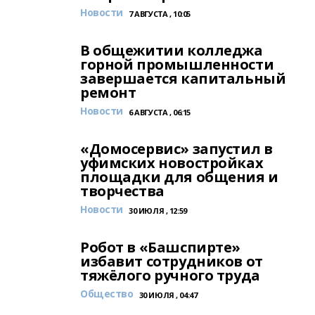
Новости
7 АВГУСТА , 10:05
В общежитии колледжа
горной промышленности
завершается капитальный
ремонт
Новости
6 АВГУСТА , 06:15
«Домосервис» запустил в
уфимских новостройках
площадки для общения и
творчества
Новости
30 ИЮЛЯ , 12:59
Робот в «Башспирте»
избавит сотрудников от
тяжёлого ручного труда
Общество
30 ИЮЛЯ , 04:47