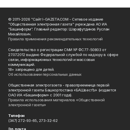
© 2011-2026 "Сайт I-GAZETA.COM - Сетевое издание
"Общественная электронная газета" учреждена АО ИА
"Башинформ". Главный редактор: Шарафутдинов Руслан
Михайлович.
Правила применения рекомендательных технологий
Свидетельство о регистрации СМИ № ФС77-50803 от
27.07.2012 выдано Федеральной службой по надзору в сфере
связи, информационных технологий и массовых
коммуникаций.
18+ запрещено для детей.
Об использовании персональных данных
Общественная электрогазета - правопреемница первой
электронной газеты Башкортостана «БАШвестЪ» (издается
ОАО ИА «Башинформ» с 2001 года).
Правила использования материалов «Общественной
электронной газеты»
Телефон
(347) 272-93-65, 273-32-62
Эл. почта