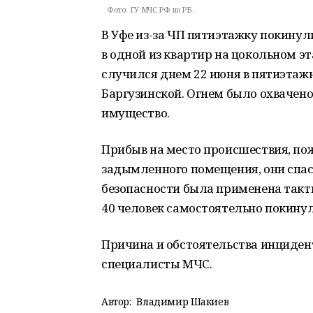
Фото:
ГУ МЧС РФ по РБ.
В Уфе из-за ЧП пятиэтажку покинули
в одной из квартир на цокольном э
случился днем 22 июня в пятиэтаж
Баргузинской. Огнем было охвачен
имущество.
Прибыв на место происшествия, по
задымленного помещения, они спасл
безопасности была применена такт
40 человек самостоятельно покинул
Причина и обстоятельства инциден
специалисты МЧС.
Автор:
Владимир Шакиев