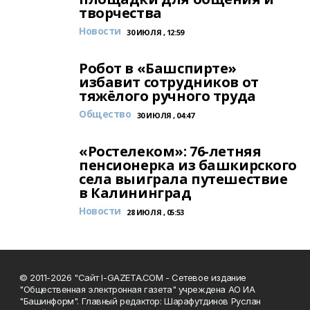
творчества
Новости
30 ИЮЛЯ , 12:59
Робот в «Башспирте»
избавит сотрудников от
тяжёлого ручного труда
Общество
30 ИЮЛЯ , 04:47
«Ростелеком»: 76-летняя
пенсионерка из башкирского
села выиграла путешествие
в Калининград
Новости
28 ИЮЛЯ , 05:53
© 2011-2026 "Сайт I-GAZETA.COM - Сетевое издание
"Общественная электронная газета" учреждена АО ИА
"Башинформ". Главный редактор: Шарафутдинов Руслан