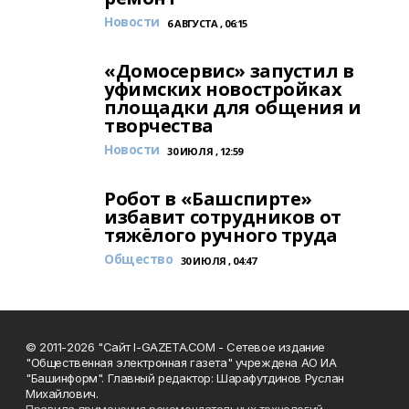
Новости
6 АВГУСТА , 06:15
«Домосервис» запустил в
уфимских новостройках
площадки для общения и
творчества
Новости
30 ИЮЛЯ , 12:59
Робот в «Башспирте»
избавит сотрудников от
тяжёлого ручного труда
Общество
30 ИЮЛЯ , 04:47
© 2011-2026 "Сайт I-GAZETA.COM - Сетевое издание
"Общественная электронная газета" учреждена АО ИА
"Башинформ". Главный редактор: Шарафутдинов Руслан
Михайлович.