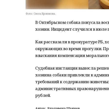
Фото:
Олега Яровикова.
В Октябрьском собака покусала вос
хозяин. Инцидент случился в июле 
Как рассказали в прокуратуре РБ, х
окружающих во время прогулки. Про
взыскания компенсации морального
Судебная инстанция вынесла решени
хозяина собаки привлекли к админ
требований к содержанию животных 
административных правонарушениях
рублей.
Автор:
Владимир Шакиев