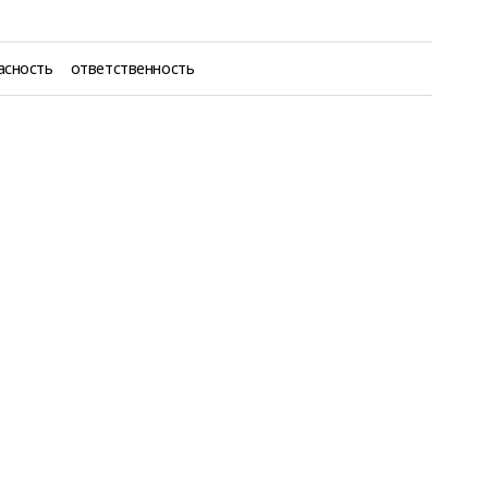
асность
ответственность